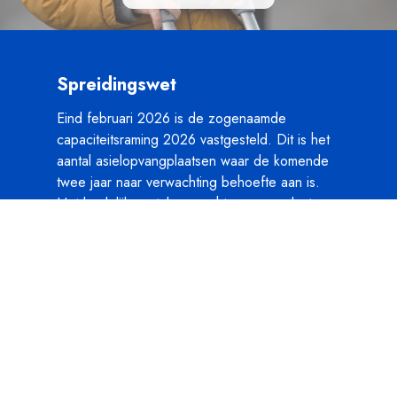
Spreidingswet
Eind februari 2026 is de zogenaamde
capaciteitsraming 2026 vastgesteld. Dit is het
aantal asielopvangplaatsen waar de komende
twee jaar naar verwachting behoefte aan is.
Het landelijk aantal verwachte opvangplaatsen
is vastgesteld op 88.000. Dit aantal wordt
verdeeld over de provincies. Deze verdeling
vloeit voort uit de Spreidingswet. De opgave
voor Zeeland is 1.910 opvangplaatsen,
waarvan 122 alleenstaande minderjarige
vluchtelingen (AMV). Deze opvangplaatsen
moeten uiterlijk 1 juli 2027 beschikbaar zijn.
De komende maanden bespreken de